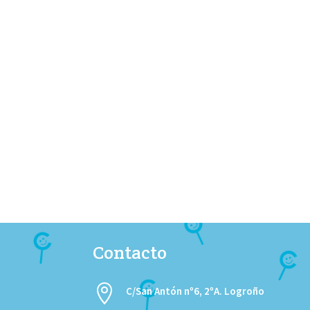
Contacto

C/San Antón nº6, 2ºA. Logroño