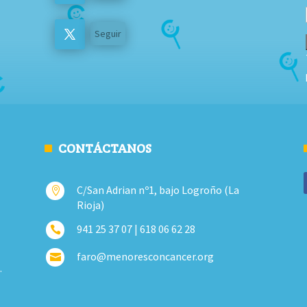
Seguir
CONTÁCTANOS
C/San Adrian nº1, bajo Logroño (La

Rioja)
941 25 37 07 | 618 06 62 28

faro@menoresconcancer.org

.