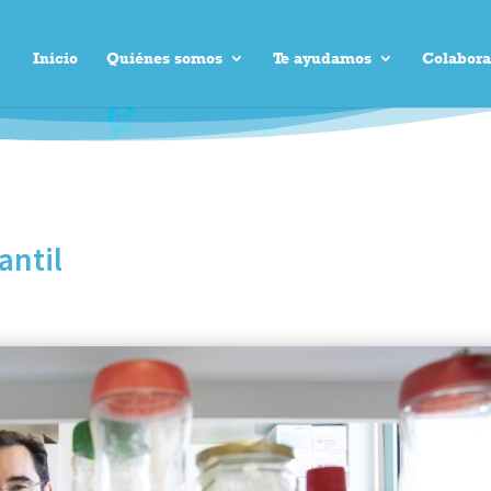
Inicio
Quiénes somos
Te ayudamos
Colabora
antil