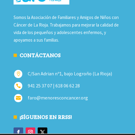
Somos la Asociación de Familiares y Amigos de Niños con
Cáncer de La Rioja. Trabajamos para mejorar la calidad de
vida de los pequeños y adolescentes enfermos, y
apoyamos a sus familias.
CONTÁCTANOS
C/San Adrian nº1, bajo Logroño (La Rioja)

941 25 37 07 | 618 06 62 28

faro@menoresconcancer.org

¡SÍGUENOS EN RRSS!