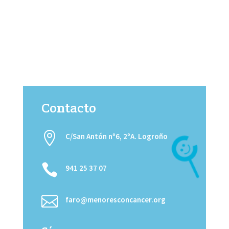
Contacto

C/San Antón nº6, 2ºA. Logroño

941 25 37 07

faro@menoresconcancer.org