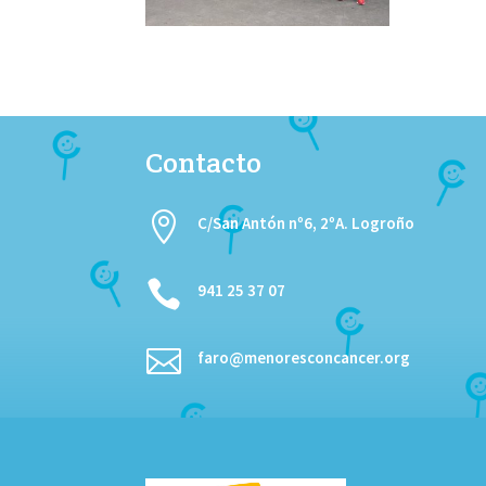
Contacto

C/San Antón nº6, 2ºA. Logroño

941 25 37 07

faro@menoresconcancer.org