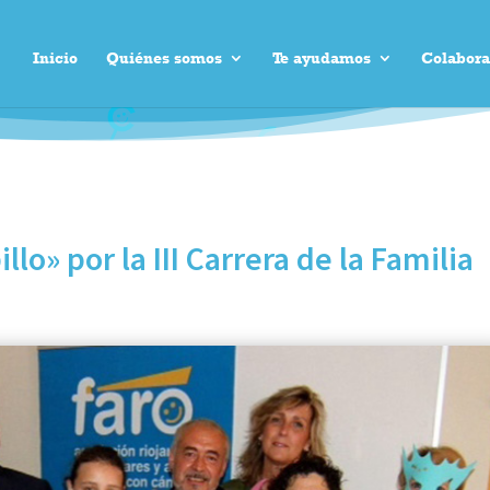
Inicio
Quiénes somos
Te ayudamos
Colabora
llo» por la III Carrera de la Familia