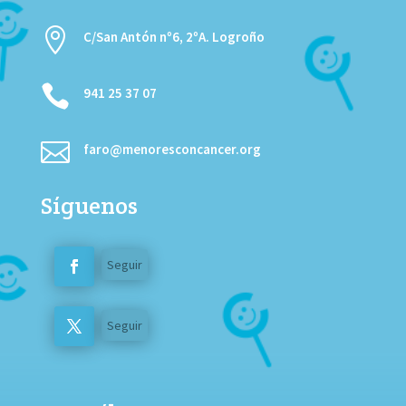

C/San Antón nº6, 2ºA. Logroño

941 25 37 07

faro@menoresconcancer.org
Síguenos
Seguir
Seguir