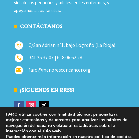
vida de los pequeños y adolescentes enfermos, y
apoyamos a sus familias.
CONTÁCTANOS
C/San Adrian nº1, bajo Logroño (La Rioja)

941 25 37 07 | 618 06 62 28

faro@menoresconcancer.org

¡SÍGUENOS EN RRSS!
FARO utiliza cookies con finalidad técnica, personalizar,
mejorar contenidos y de terceros para analizar los hábitos de
navegación del usuario y elaborar estadísticas sobre la
interacción con el sitio web.
Puedes obtener más información en nuestra política de cookies