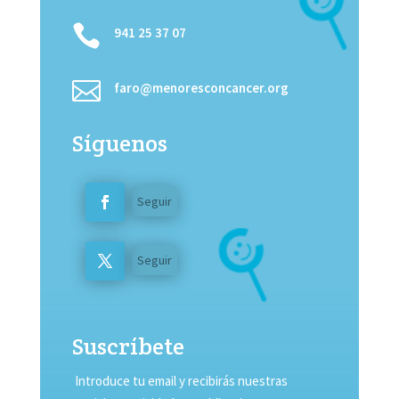

941 25 37 07

faro@menoresconcancer.org
Síguenos
Seguir
Seguir
Suscríbete
Introduce tu email y recibirás nuestras