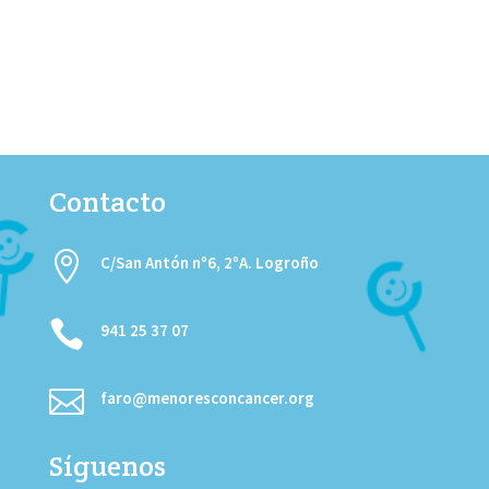
Contacto

C/San Antón nº6, 2ºA. Logroño

941 25 37 07

faro@menoresconcancer.org
Síguenos