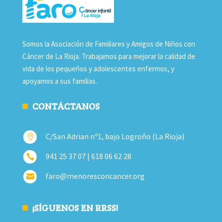
Somos la Asociación de Familiares y Amigos de Niños con
Cáncer de La Rioja. Trabajamos para mejorar la calidad de
vida de los pequeños y adolescentes enfermos, y
apoyamos a sus familias.
CONTÁCTANOS
C/San Adrian nº1, bajo Logroño (La Rioja)

941 25 37 07 | 618 06 62 28

faro@menoresconcancer.org

¡SÍGUENOS EN RRSS!